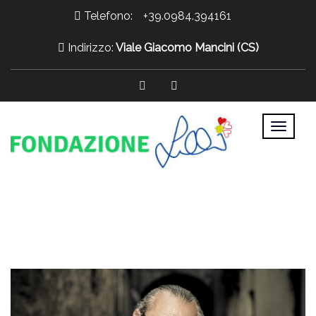
Telefono:
+39.0984.394161
Indirizzo:
Viale Giacomo Mancini (CS)
>