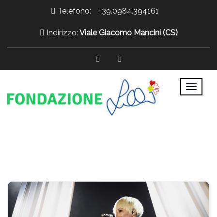
Telefono:
+39.0984.394161
Indirizzo:
Viale Giacomo Mancini (CS)
>