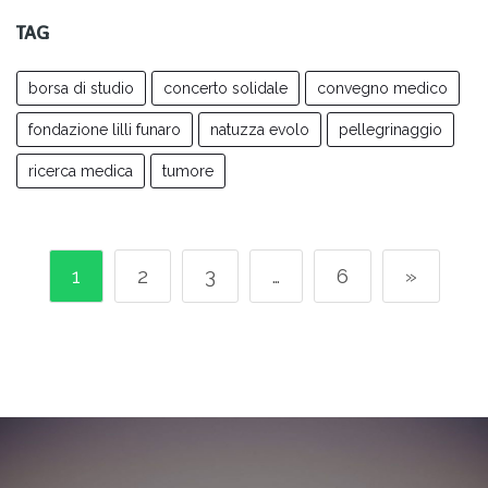
TAG
borsa di studio
concerto solidale
convegno medico
fondazione lilli funaro
natuzza evolo
pellegrinaggio
ricerca medica
tumore
1
2
3
…
6
»