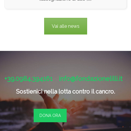
Vai alle news
+39.0984.394161
info@fondazionelilli.it
Sostienici nella lotta contro il cancro.
DONA ORA