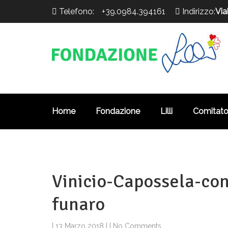
Telefono:
+39.0984.394161
Indirizzo:
Via
>
Home
Fondazione
Lilli
Comitato 
Vinicio-Capossela-con
funaro
|
13 Marzo 2018
|
|
No Comments