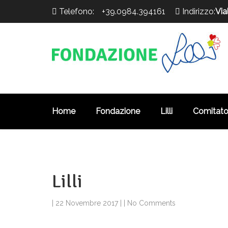
Telefono:
+39.0984.394161
Indirizzo:
Via
>
Home
Fondazione
Lilli
Comitato 
Lilli
|
22 Novembre 2017
|
|
No Comments