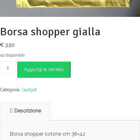
Borsa shopper gialla
€
3,50
42 disponibili
Borsa
Aggiungi al carrello
shopper
gialla
quantità
Categoria:
Gadget
Descrizione
Borsa shopper cotone cm 38×42