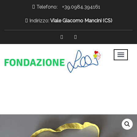
Telefono:
+39.0984.394161
Indirizzo:
Viale Giacomo Mancini (CS)
>