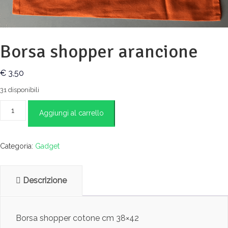
Borsa shopper arancione
€
3,50
31 disponibili
Borsa
Aggiungi al carrello
shopper
arancione
quantità
Categoria:
Gadget
Descrizione
Borsa shopper cotone cm 38×42