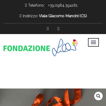
Telefono:
+39.0984.394161
Indirizzo:
Viale Giacomo Mancini (CS)
>