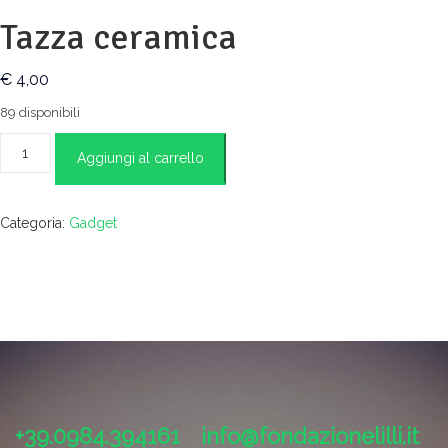
Tazza ceramica
€
4,00
89 disponibili
Tazza
Aggiungi al carrello
ceramica
quantità
Categoria:
Gadget
+39.0984.394161
info@fondazionelilli.it