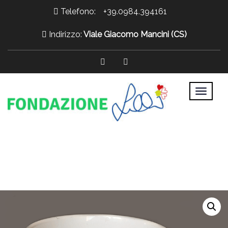
Telefono:
+39.0984.394161
Indirizzo:
Viale Giacomo Mancini (CS)
>