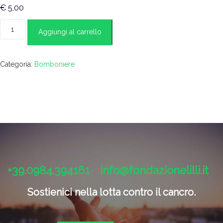
€
5,00
Cuori
Aggiungi al carrello
porcellana
porta
foto
quantità
Categoria:
Bomboniere
+39.0984.394161
info@fondazionelilli.it
Sostienici nella lotta contro il cancro.